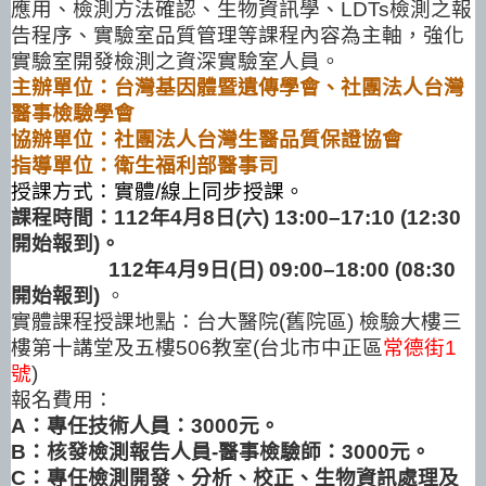
應用、檢測方法確認、生物資訊學、
LDTs
檢測之報
告程序、實驗室品質管理等課程內容為主軸，強化
實驗室開發檢測之資深實驗室人員。
主辦單位：台灣基因體暨遺傳學會
、
社團法人台灣
醫事檢驗學會
協辦單位：社團法人台灣生醫品質保證協會
指導單位：衛生福利部醫事司
授課方式：實體
/
線上同步授課。
課程時間：
112
年
4
月
8
日
(
六
) 13:00–17:10 (12:30
開始報到
)
。
112
年
4
月
9
日
(
日
) 09:00–18:00 (08:30
開始報到
)
。
實體課程授課地點：台大醫院
(
舊院區
)
檢驗大樓三
樓第十講堂及五樓
506
教室
(
台北市中正區
常德街
1
號
)
報名費用：
A
：專任技術人員：
3000
元。
B
：核發檢測報告人員
-
醫事檢驗師：
3000
元。
C
：專任檢測開發、分析、校正、生物資訊處理及