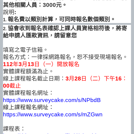
其他相關人員：
3000
元。
說明
:
報名費以類別計算，可同時報名數個類別。
1.
協會收到報名表確認上課人員資格相符後，將寄
2.
給申請人匯款資訊，請留意您
填寫之電子信箱。
報名方式：一律採網路報名，恕不接受現場報名。
112
年
3
月
13
日（一）
開放報名
實體課程額滿為止。
線上課程報名截止日期：
3
月
28
日（二）下午
16
：
00
截止
實體課程報名網址：
https://www.surveycake.com/s/NPbdB
線上課程報名網址：
https://www.surveycake.com/s/mZGwn
課程表
：