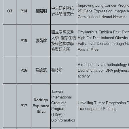
Improving Lung Cancer Prognos
中央研究院統
O3
P14
葉陽明
2D Gene Expression Images An
計科學研究所
Convolutional Neural Network
國立陽明交通
Phyllanthus Emblica Fruit Extr
大學
醫學生物
High-Fat Diet-Induced Obesity
P15
張芮瑄
技術暨檢驗學
Fatty Liver Disease through Gu
系暨研究所
Axis in Mice
A refined in vivo methodology
P16
莊詠筑
醫技所
Escherichia coli DNA polymera
activity
Taiwan
International
Rodrigo
Graduate
Unveiling Tumor Progression 
P17
Espinoza
Program
Transcriptome Profiling
Silva
(TIGP) -
Bioinformatics