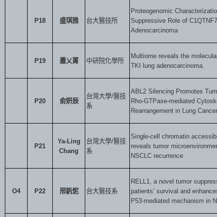
Proteogenomic Characterizati
P18
盛琪雅
台大醫技所
Suppressive Role of C1QTNF7
Adenocarcinoma
Multiome reveals the molecular
P19
蕭乂菁
中研院化學所
TKI lung adenocarcinoma.
ABL2 Silencing Promotes Tumo
台灣大學
/
醫技
P20
俞姸辰
Rho-GTPase-mediated Cytosk
系
Rearrangement in Lung Cance
Single-cell chromatin accessib
Ya-Ling
台灣大學
/
醫技
P21
reveals tumor microenvironment
Chang
系
NSCLC recurrence
RELL1, a novel tumor suppress
O4
P22
邢釩怩
台大醫技系
patients’ survival and enhance
P53-mediated mechanism in 