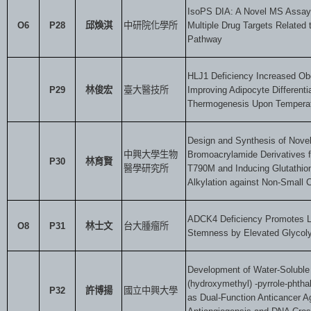
IsoPS DIA: A Novel MS Assay 
O6
P28
邱煥淇
中研院化學所
Multiple Drug Targets Related
Pathway
HLJ1 Deficiency Increased Ob
P29
林俊宏
臺大醫技所
Improving Adipocyte Differenti
Thermogenesis Upon Temperat
Design and Synthesis of Novel
中興大學生物
Bromoacrylamide Derivatives 
P30
林育賢
醫學研究所
T790M and Inducing Glutathio
Alkylation against Non-Small 
ADCK4 Deficiency Promotes 
O8
P31
林士文
台大腫瘤所
Stemness by Elevated Glycolys
Development of Water-Soluble
(hydroxymethyl) -pyrrole-phtha
P32
許博揚
國立中興大學
as Dual-Function Anticancer A