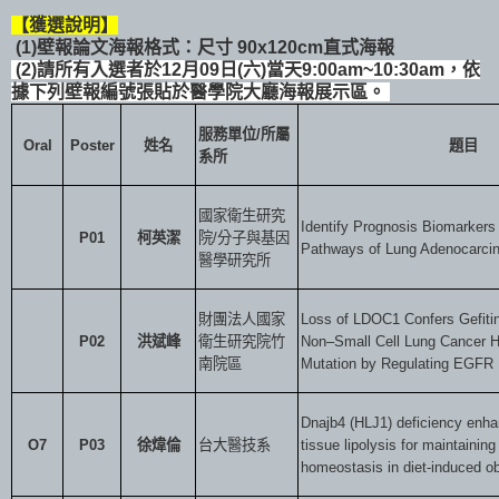
【獲選說明】
(1)壁報論文海報格式：
尺寸
90x120cm
直式海報
(2)請所有入選者於12月09日(六)當天9:00am~10:30am，依
據下列壁報編號張貼於醫學院大廳海報展示區。
服務單位
/
所屬
Oral
Poster
姓名
題目
系所
國家衛生研究
Identify Prognosis Biomarkers
P01
柯英潔
院
/
分子與基因
Pathways of Lung Adenocarci
醫學研究所
財團法人國家
Loss of LDOC1 Confers Gefitin
P02
洪斌峰
衛生研究院竹
Non–Small Cell Lung Cancer 
南院區
Mutation by Regulating EGFR
Dnajb4 (HLJ1) deficiency enha
P03
徐煒倫
台大醫技系
tissue lipolysis for maintainin
O7
homeostasis in diet-induced o