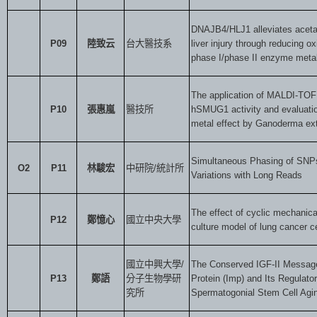
DNAJB4/HLJ1 alleviates acet
P09
陸致云
台大醫技系
liver injury through reducing o
phase I/phase II enzyme meta
The application of MALDI-TOF
P10
張惠嵐
醫技所
hSMUG1 activity and evaluation
metal effect by Ganoderma ext
Simultaneous Phasing of SNPs
O2
P11
林駿宏
中研院
/
統計所
Variations with Long Reads
The effect of cyclic mechanica
P12
鄭憶心
國立中央大學
culture model of lung cancer ce
國立中興大學
/
The Conserved IGF-II Messag
P13
鄭語
分子生物學研
Protein (Imp) and Its Regulat
究所
Spermatogonial Stem Cell Agi