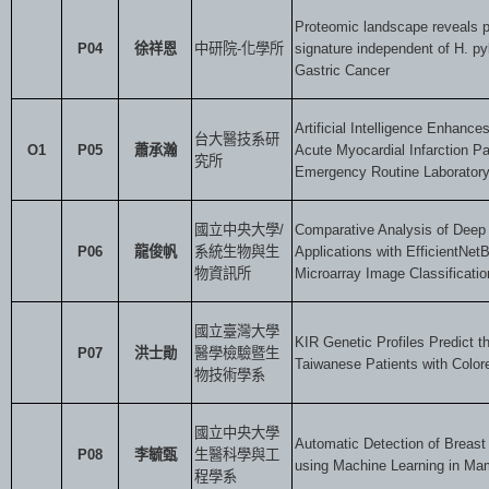
Proteomic landscape reveals po
P04
徐祥恩
中研院
-
化學所
signature independent of H. pylo
Gastric Cancer
Artificial Intelligence Enhanc
台大醫技系研
O1
P05
蕭承瀚
Acute Myocardial Infarction Pat
究所
Emergency Routine Laboratory
國立中央大學
/
Comparative Analysis of Deep
P06
龍俊帆
系統生物與生
Applications with EfficientNet
物資訊所
Microarray Image Classificatio
國立臺灣大學
KIR Genetic Profiles Predict 
P07
洪士勛
醫學檢驗暨生
Taiwanese Patients with Color
物技術學系
國立中央大學
Automatic Detection of Breast
P08
李毓甄
生醫科學與工
using Machine Learning in M
程學系